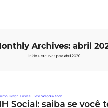
onthly Archives: abril 20
Início
»
Arquivos para abril 2026
Demo
,
Design
,
Home 01
,
Sem categoria
,
Social
H Social: saiba se você te