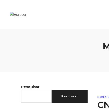
M
Pesquisar
Pesquisar
Blog 3
,
CN