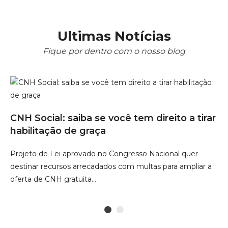
Ultimas Notícias
Fique por dentro com o nosso blog
CNH Social: saiba se você tem direito a tirar
M
S
habilitação de graça
em
pa
Projeto de Lei aprovado no Congresso Nacional quer
ar
destinar recursos arrecadados com multas para ampliar a
Co
o
oferta de CNH gratuita…
vi
de
1
2