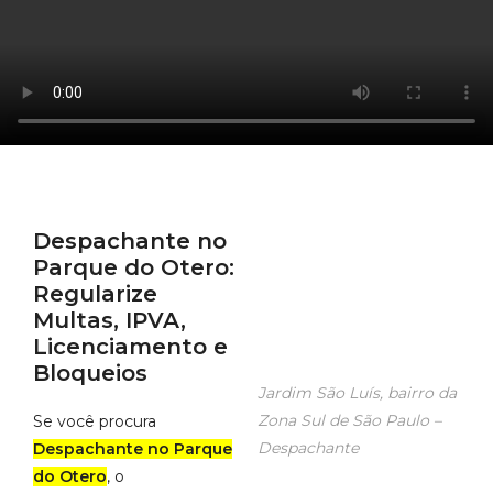
Despachante no
Parque do Otero
:
Regularize
Multas, IPVA,
Licenciamento e
Bloqueios
Jardim São Luís, bairro da
Zona Sul de São Paulo –
Se você procura
Despachante
Despachante no Parque
do Otero
, o