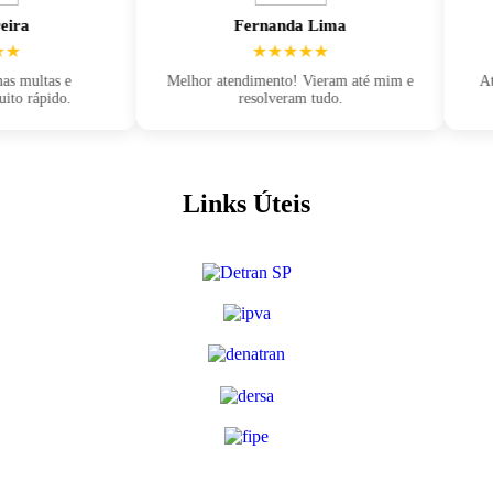
Fernanda Lima
★★★★★
tas e
Melhor atendimento! Vieram até mim e
Atendime
pido.
resolveram tudo.
Res
Links Úteis