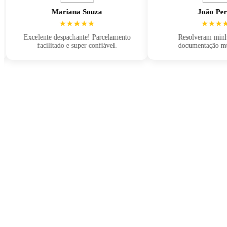
Mariana Souza
João Pereira
★★★★★
★★★★★
Excelente despachante! Parcelamento
Resolveram minhas mul
facilitado e super confiável.
documentação muito rá