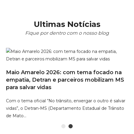
Ultimas Notícias
Fique por dentro com o nosso blog
ar
CN
Maio Amarelo 2026: com tema focado na
ha
empatia, Detran e parceiros mobilizam MS
Pr
para salvar vidas
 a
de
Com o tema oficial “No trânsito, enxergar o outro é salvar
of
vidas”, o Detran-MS (Departamento Estadual de Trânsito
de Mato…
1
2