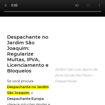
Despachante no
Jardim São
Joaquim
:
Regularize
Multas, IPVA,
Licenciamento e
Jardim São Luís, bairro da
Bloqueios
Zona Sul de São Paulo –
Se você procura
Despachante
Despachante no Jardim
São Joaquim
, o
Despachante Europa
oferece soluções rápidas e