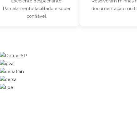
Excelente despachante!
Resolveram minhas multas
elamento facilitado e super
documentação muito rápid
confiável.