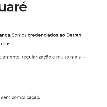
uaré
rança
. Somos
credenciados ao Detran
,
rmas.
nciamento, regularização e muito mais —
e sem complicação.