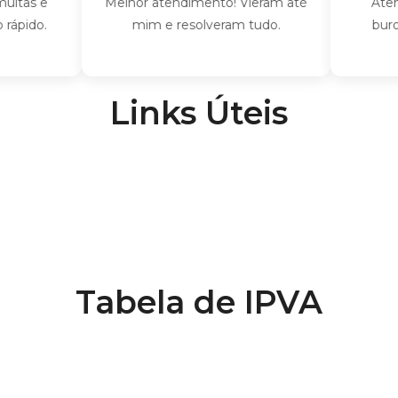
 e
Melhor atendimento! Vieram até
Atendime
o.
mim e resolveram tudo.
burocraci
m
Links Úteis
Tabela de IPVA