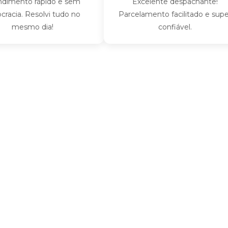
nto rápido e sem
Excelente despachante!
a. Resolvi tudo no
Parcelamento facilitado e super
esmo dia!
confiável.