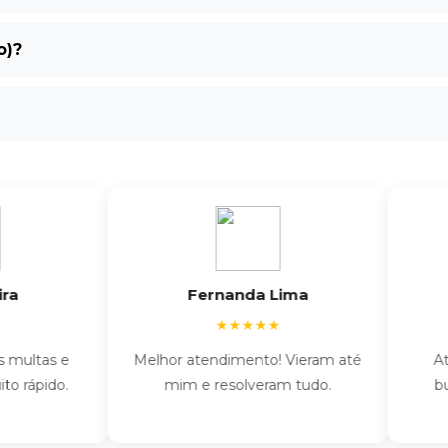
o)?
Fernanda Lima
★★★★★
tas e
Melhor atendimento! Vieram até
Atendi
pido.
mim e resolveram tudo.
burocra