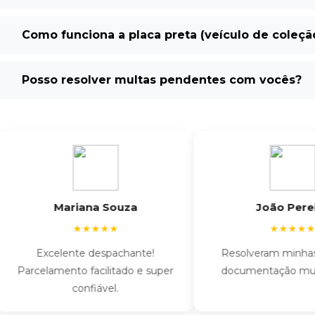
Como funciona a placa preta (veículo de coleçã
Posso resolver multas pendentes com vocês?
Mariana Souza
João Pereira
★★★★★
★★★★★
Excelente despachante!
Resolveram minhas mul
arcelamento facilitado e super
documentação muito rá
confiável.