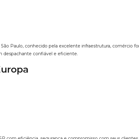
 Paulo, conhecido pela excelente infraestrutura, comércio forte e
m despachante confiável e eficiente.
Europa
SP com eficiência, segurança e compromisso com seus clientes.